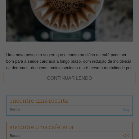
Uma nova pesquisa sugere que o consumo diário de café pode ser
bom para a saúde cardíaca a longo prazo, com redução da incidência
de derrames, doenças cardiovasculares e até mesmo mortalidade por
todas as causas (morte de qualquer tipo).
CONTINUAR LENDO
As descobertas foram apresentadas no Congresso anual da
Sociedade Europeia de Cardiologia (ESC), após uma revisão dos
encontre uma receita
dados de saúde envolvendo quase meio milhão de pessoas no
Biobanco do Reino Unido sem sinais de doença cardíaca no início do
período de estudo.
encontre uma cafeteria
“Até onde sabemos, este é o maior estudo para avaliar
sistematicamente os efeitos cardiovasculares do consumo regular de