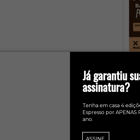
col
Já garantiu su
assinatura?
Tenha em casa 4 ediçõ
Espresso por APENAS 
ano.
ASSINE