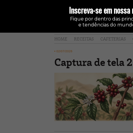
Inscreva-se em nossa 
Fique por dentro das princi
e tendências do mundo
HOME
RECEITAS
CAFETERIAS
•
02/07/2026
Captura de tela