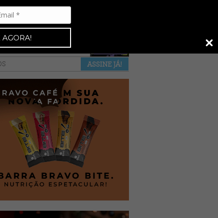
Espresso 92
•
NAS BANCAS
•
 AGORA!
a revista
anuncie
pontos de venda
OS
ASSINE JÁ!