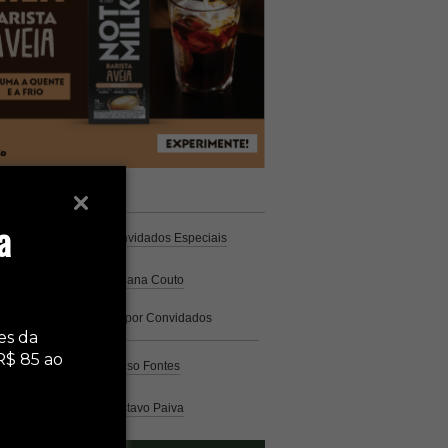
unistas
Espresso
a
Coluna Café
por Convidados Especiais
Na cozinha
por Cristiana Couto
Café com História
por Convidados
Especiais
es da
R$ 85 ao
Análise
por Caio Alonso Fontes
Pelo Mundo
por Gustavo Paiva