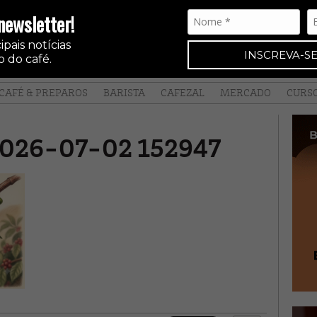
newsletter!
pais notícias
INSCREVA-SE
 do café.
CAFÉ & PREPAROS
BARISTA
CAFEZAL
MERCADO
CURS
 2026-07-02 152947