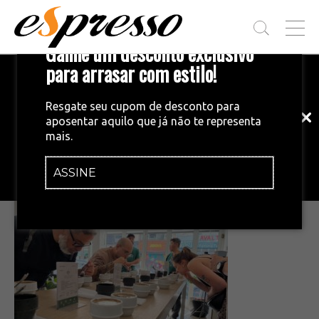
T
Ganhe um desconto exclusivo
O
G
para arrasar com estilo!
Inscreva-se em nossa newsletter!
G
L
Fique por dentro das principais notícias
E
Resgate seu cupom de desconto para
e tendências do mundo do café.
M
aposentar aquilo que já não te representa
E
•
30/03/2026
mais.
N
WhatsApp Image 2026-03-30 at
U
17.14.59
ASSINE
INSCREVA-SE AGORA!