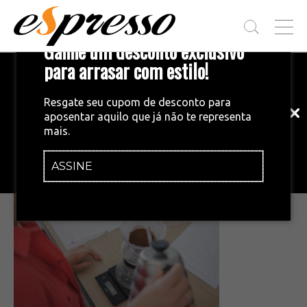
T
Ganhe um desconto exclusivo
O
G
para arrasar com estilo!
Inscreva-se em nossa newsletter!
G
L
Fique por dentro das principais notícias
E
Resgate seu cupom de desconto para
e tendências do mundo do café.
M
aposentar aquilo que já não te representa
E
•
02/04/2026
mais.
N
Captura de tela 2026-04-02 155223
U
ASSINE
INSCREVA-SE AGORA!