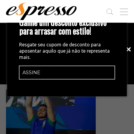
T
Ganhe um desconto exclusivo
O
G
para arrasar com estilo!
Inscreva-se em nossa newsletter!
G
L
Fique por dentro das principais notícias
E
Resgate seu cupom de desconto para
e tendências do mundo do café.
M
aposentar aquilo que já não te representa
E
•
04/12/2024
mais.
N
54157990696_f8087c5227_c
U
ASSINE
INSCREVA-SE AGORA!