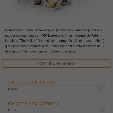
Com apoio à Bienal de Veneza, a illycaffè será uma das principais
patrocinadoras durante a
59ª Exposição Internacional de Arte
,
intitulada “The Milk of Dreams” (em português, “O leite dos sonhos”),
que conta com a curadoria de Cecilia Alemani e será realizada de 23
de abril a 27 de novembro, em Veneza, na Itália.
De acordo com a marca, uma xícara de café illy representa a
CONTINUAR LENDO
interconexão entre sabor, beleza e sustentabilidade. Essa beleza a
empresa visa transmitir através de seus laços com a arte
contemporânea, celebrando-a na Bienal de Arte 2022, com uma
encontre uma receita
exposição nos Jardins Reais, na qual mostrará os principais
momentos da história de 30 anos da illy Art Collection, as xícaras que
transformaram um objeto cotidiano em uma tela branca com o
trabalho de renomados artistas internacionais.
encontre uma cafeteria
“Nossa colaboração com a Exposição Internacional de Arte da Bienal