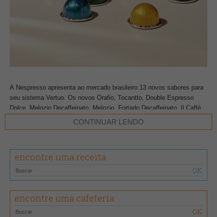
A Nespresso apresenta ao mercado brasileiro 13 novos sabores para
seu sistema Vertuo. Os novos Orafio, Tocantto, Double Espresso
Dolce, Melozio Decaffeinato, Melozio, Fortado Decaffeinato, Il Caffè,
Altissio Decaffeinato, Inizio, Solelio, Odacio e Bianco Forte, além do
CONTINUAR LENDO
Carafe Pour-Over Style, se unem às 17 variedades de cafés Vertuo.
Além disso, este mês, a Nespresso também traz ao Brasil o
encontre uma receita
lançamento Carafe, com a medida de 535 ml com sabor e aroma de
café filtrado. Tudo disso dá continuidade ao aniversário de 15 anos
da marca no país.
encontre uma cafeteria
“O brasileiro é apaixonado por café e com o sistema Vertuo, aliado ao
lançamento do Carafe e sua inusitada medida que pode ser