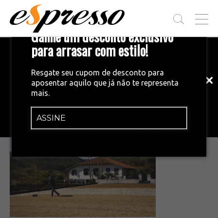
T
Ganhe um desconto exclusivo
O
G
para arrasar com estilo!
Inscreva-se em nossa newsletter!
G
L
Fique por dentro das principais notícias
E
Resgate seu cupom de desconto para
e tendências do mundo do café.
M
aposentar aquilo que já não te representa
E
•
10/02/2026
mais.
N
Captura de tela 2026-02-10 165307
U
ASSINE
INSCREVA-SE AGORA!