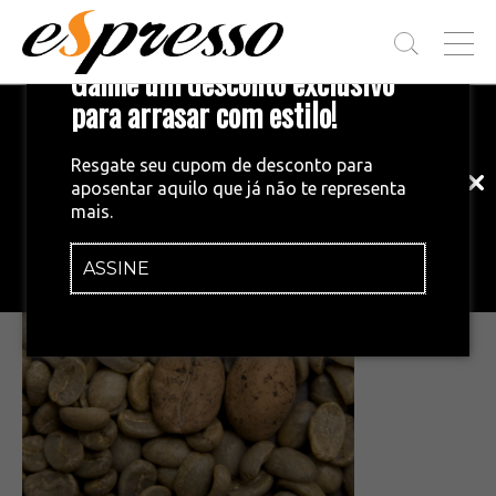
T
Ganhe um desconto exclusivo
O
G
para arrasar com estilo!
Inscreva-se em nossa newsletter!
G
L
Fique por dentro das principais notícias
E
Resgate seu cupom de desconto para
e tendências do mundo do café.
M
aposentar aquilo que já não te representa
E
•
10/02/2026
mais.
N
Captura de tela 2026-02-10 165158
U
ASSINE
INSCREVA-SE AGORA!