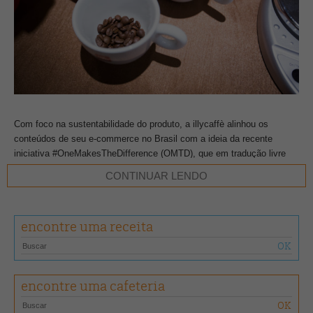
Com foco na sustentabilidade do produto, a illycaffè alinhou os
conteúdos de seu e-commerce no Brasil com a ideia da recente
iniciativa #OneMakesTheDifference (OMTD), que em tradução livre
significa “Cada um faz a diferença”. Segundo a campanha, cada um
CONTINUAR LENDO
de nós pode fazer a diferença para o planeta e para o meio ambiente,
todos os dias e em todos os gestos.
encontre uma receita
Navegando pela loja virtual da marca italiana, é possível encontrar
detalhes da OMTD, os diferentes tipos de produtos sustentáveis illy
(separados nas categorias café, máquinas e acessórios) e o Relatório
de Valor Sustentável (Sustainable Value Report), que é atualizado
encontre uma cafeteria
anualmente.