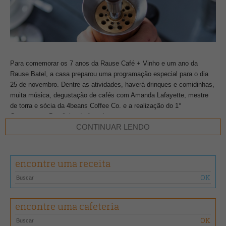
Para comemorar os 7 anos da Rause Café + Vinho e um ano da
Rause Batel, a casa preparou uma programação especial para o dia
25 de novembro. Dentre as atividades, haverá drinques e comidinhas,
muita música, degustação de cafés com Amanda Lafayette, mestre
de torra e sócia da 4beans Coffee Co. e a realização do 1°
Campeonato Brasileiro de Aram!
CONTINUAR LENDO
Com início às 11h, a competição conta com 16 vagas e qualquer
pessoa pode participar. Cada competidor terá sua estação equipada e
encontre uma receita
ganhará 200g do Blend Rause 2019, café que será lançado no evento.
Estará a disposição: um moinho EK43 Malkonig para uso no tempo
de pré-preparo, uma chaleira elétrica, uma balança e uma Aram por
estação. A apresentação deverá ser feita em 10 minutos.
encontre uma cafeteria
A partir do dia 20, os participantes poderão retirar 200 gramas do