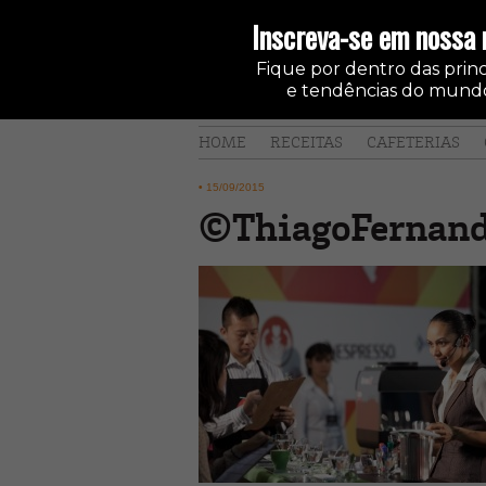
Inscreva-se em nossa 
Fique por dentro das princi
e tendências do mundo
HOME
RECEITAS
CAFETERIAS
•
15/09/2015
©ThiagoFernan