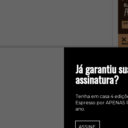
col
Já garantiu su
assinatura?
Tenha em casa 4 ediçõ
Espresso por APENAS 
ano.
ASSINE