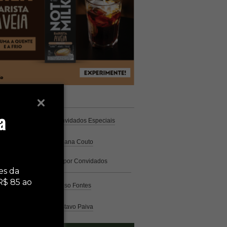
unistas
Espresso
a
Coluna Café
por Convidados Especiais
Na cozinha
por Cristiana Couto
Café com História
por Convidados
Especiais
es da
R$ 85 ao
Análise
por Caio Alonso Fontes
Pelo Mundo
por Gustavo Paiva