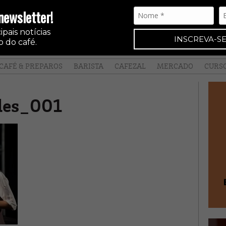
newsletter!
pais notícias
INSCREVA-SE
 do café.
CAFÉ & PREPAROS
BARISTA
CAFEZAL
MERCADO
CURS
des_001