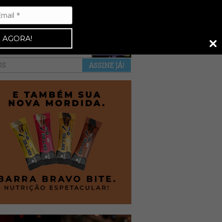
Espresso 92
•
NAS BANCAS
•
 AGORA!
a revista
anuncie
pontos de venda
OS
ASSINE JÁ!