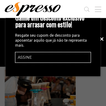
T
Ganhe um desconto exclusivo
O
G
para arrasar com estilo!
Inscreva-se em nossa newsletter!
G
L
Fique por dentro das principais notícias
E
Resgate seu cupom de desconto para
e tendências do mundo do café.
M
aposentar aquilo que já não te representa
E
•
15/09/2015
mais.
N
©BrunoLavorato_001
U
ASSINE
INSCREVA-SE AGORA!