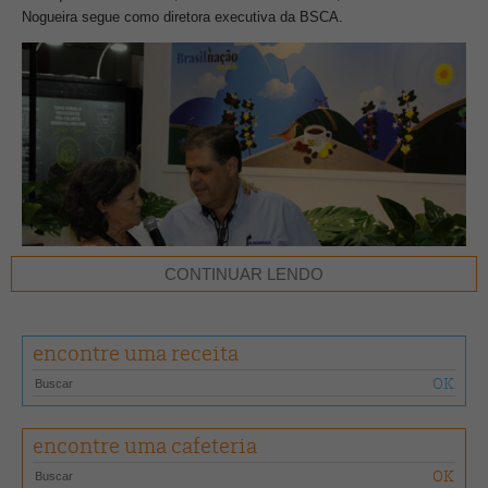
Nogueira segue como diretora executiva da BSCA.
CONTINUAR LENDO
encontre uma receita
Carmem Lucia Chaves de Brito e Guilherme Salgado Rezende
Guilherme Rezende é formado em Engenharia Agronômica pela
Universidade Federal de Lavras (Ufla), onde também fez pós-
encontre uma cafeteria
graduação em Cafeicultura Empresarial. Na Minasul, entrou para o
corpo técnico através de concurso, em 1998. Sua experiência com o