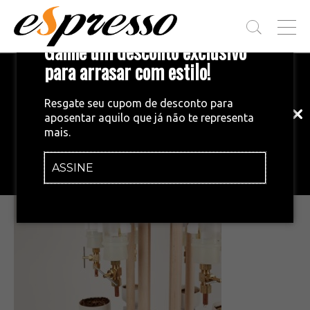
T
Ganhe um desconto exclusivo
O
G
para arrasar com estilo!
Inscreva-se em nossa newsletter!
G
L
Fique por dentro das principais notícias
E
Resgate seu cupom de desconto para
e tendências do mundo do café.
M
aposentar aquilo que já não te representa
E
•
25/11/2015
mais.
N
FHKWLORIH3OY01K.LARGE
U
ASSINE
INSCREVA-SE AGORA!