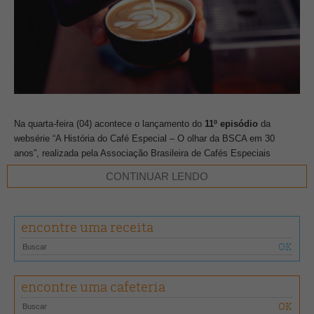
Na quarta-feira (04) acontece o lançamento do
11º episódio
da
websérie “A História do Café Especial – O olhar da BSCA em 30
anos”, realizada pela Associação Brasileira de Cafés Especiais
(BSCA) em parceria com a Café Editora.
CONTINUAR LENDO
O vídeo aborda a importância da rastreabilidade do café, tanto para
quem produz de forma sustentável e responsável, quanto para quem
encontre uma receita
consome, que pode e está cada vez mais por dentro dos processos e
da origem dos produtos que adquire.
Para falar sobre o tema, foram convidados: Henrique Sloper, da
encontre uma cafeteria
Camocim Organic; Mateus Magalhães, da Safe Trace; Luiz Paulo
Pereira, da CarmoCoffees/Fazenda Santuário Sul; Ubion Terra, da