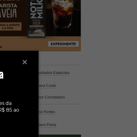
unistas
Espresso
a
Coluna Café
por Convidados Especiais
Na cozinha
por Cristiana Couto
Café com História
por Convidados
Especiais
es da
R$ 85 ao
Análise
por Caio Alonso Fontes
Pelo Mundo
por Gustavo Paiva