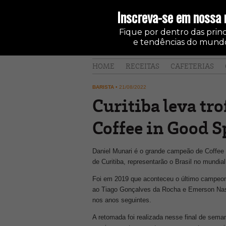
Inscreva-se em nossa 
Fique por dentro das princi
e tendências do mundo
HOME
RECEITAS
CAFETERIAS
BARISTA
•
21/08/2022
Curitiba leva tro
Coffee in Good S
Daniel Munari é o grande campeão de Coffee i
de Curitiba, representarão o Brasil no mundia
Foi em 2019 que aconteceu o último campeonat
ao Tiago Gonçalves da Rocha e Emerson Nasc
nos anos seguintes.
A retomada foi realizada nesse final de sem