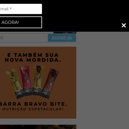
Espresso 92
•
NAS BANCAS
•
 AGORA!
a revista
anuncie
pontos de venda
OS
ASSINE JÁ!