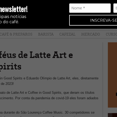
newsletter!
pais notícias
INSCREVA-SE
 do café.
CAFÉ & PREPAROS
BARISTA
CAFEZAL
MERCADO
CURS
féus de Latte Art e
pirits
n Good Spirits e Eduardo Olímpio de Latte Art, eles, diretamente
l de 2023!
o de Latte Art e Coffee in Good Spirits, que deram os títulos
imento. Por conta da pandemia de covid-19 eles foram adiados
ana durante do São Lourenço Coffee Music. 30 competidores se