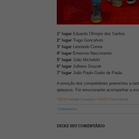
1° lugar
Eduardo Olímpio dos Santos
2° lugar
Tiago Goncalves
3° lugar
Leonardo Correa
4° lugar
Emerson Nascimento
5° lugar
João Michalski
6° lugar
Julliano Souzah
7° lugar
João Paulo Godoi de Paula
A emoção dos competidores preencheu a tarde 
aplausos. Foi emocionante acompanhar a evol
TEXTO
Natália Camoleze •
FOTO
TribusStudio
Comentários
DEIXE SEU COMENTÁRIO