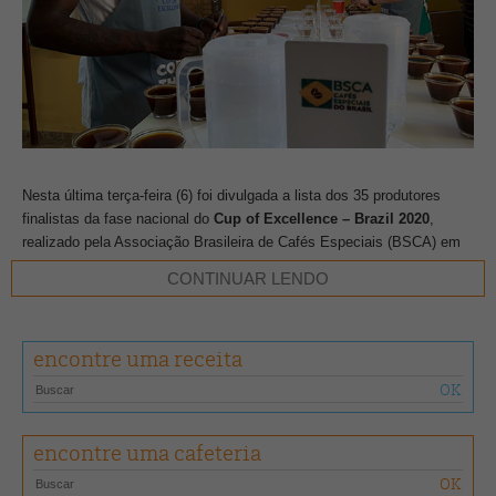
Nesta última terça-feira (6) foi divulgada a lista dos 35 produtores
finalistas da fase nacional do
Cup of Excellence – Brazil 2020
,
realizado pela Associação Brasileira de Cafés Especiais (BSCA) em
parceria com a Agência de Promoção de Exportações e
CONTINUAR LENDO
Investimentos (Apex-Brasil) e a Alliance for Coffee Excellence (ACE).
A edição do concurso contou com a inscrição de 655 lotes, dos quais
encontre uma receita
100 foram selecionados para a segunda etapa da competição
. Após
essa seleção, as amostras foram reavaliadas e os 35 cafés que
obtiveram nota igual ou superior a 87 pontos compuseram a lista dos
finalistas da fase nacional. Confira abaixo os nomes:
encontre uma cafeteria