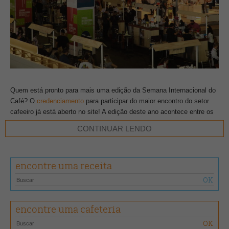
Quem está pronto para mais uma edição da Semana Internacional do
Café? O
credenciamento
para participar do maior encontro do setor
cafeeiro já está aberto no site! A edição deste ano acontece entre os
dias 16 e 18 de novembro, no Expominas, em Belo Horizonte (MG).
CONTINUAR LENDO
O evento é gratuito para profissionais com CNPJ e/ou Cartão do
Produtor. Para os demais, o valor do ingresso é R$ 50 (válido para os
encontre uma receita
três dias). Com painéis, palestras, workshops e cursos, que
abordarão conteúdos do campo à xícara, a programação também será
disponibilizada em breve no site.
encontre uma cafeteria
Fique de olho nas redes sociais!