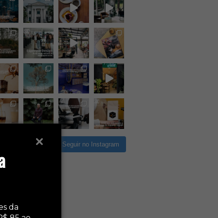
rregar mais
Seguir no Instagram
a
es da
R$ 85 ao