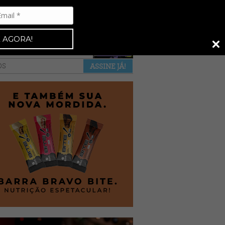
Espresso 92
•
NAS BANCAS
•
 AGORA!
a revista
anuncie
pontos de venda
OS
ASSINE JÁ!