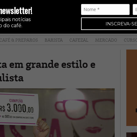
newsletter!
pais notícias
INSCREVA-SE
 do café.
CAFÉ & PREPAROS
BARISTA
CAFEZAL
MERCADO
CURS
ta em grande estilo e
lista