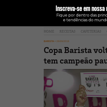
Inscreva-se em nossa 
Fique por dentro das princi
e tendências do mundo
HOME
RECEITAS
CAFETERIAS
BARISTA
•
26/09/2016
Copa Barista vol
tem campeão pau