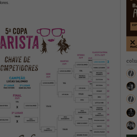
dores.
col