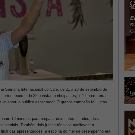
a na Semana Internacional do Café, de 21 a 23 de setembro de
com o recorde de 32 baristas participantes, inédita em terras
 levantou o público espectador. O grande campeão foi Lucas
nham 13 minutos para preparar dois cafés filtrados, dois
 sensoriais. Também dois juízes técnicos avaliavam a
o final das apresentações, a escolha do melhor desempenho era