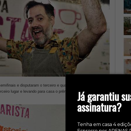
mifinais e disputaram o terceiro e quarto lugares. Eder ficou
Ca
Já garantiu su
rceiro lugar e levando para casa o prêmio de R$ 500 em dinheiro
assinatura?
Tenha em casa 4 ediçõ
Espresso por APENAS 