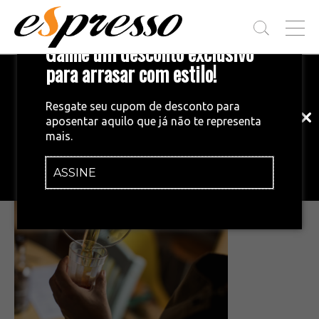
T
Ganhe um desconto exclusivo
O
G
para arrasar com estilo!
Inscreva-se em nossa newsletter!
G
L
Fique por dentro das principais notícias
E
Resgate seu cupom de desconto para
e tendências do mundo do café.
M
aposentar aquilo que já não te representa
E
•
29/01/2026
mais.
N
Screenshot 2026-01-29 194720
U
ASSINE
INSCREVA-SE AGORA!