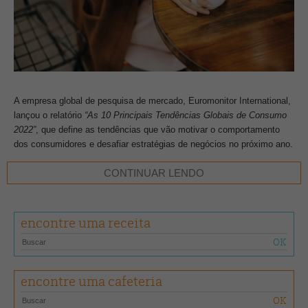
A empresa global de pesquisa de mercado, Euromonitor International,
lançou o relatório
“As 10 Principais Tendências Globais de Consumo
2022”
, que define as tendências que vão motivar o comportamento
dos consumidores e desafiar estratégias de negócios no próximo ano.
CONTINUAR LENDO
Segundo a pesquisa, mudanças radicais no estilo de vida motivaram
os consumidores a tomarem decisões de forma intencional,
consciente e ambiciosa em 2021. Agora, eles estão colocando os
encontre uma receita
planos em ação, se aventurando e aproveitando o momento. As
empresas precisam evoluir tão rápido quanto as mudanças de
comportamento do consumidor.
Sempre com um plano B
encontre uma cafeteria
Os consumidores encontram soluções criativas para comprar seus