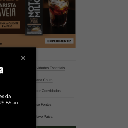
unistas
Espresso
a
Coluna Café
por Convidados Especiais
Na cozinha
por Cristiana Couto
Café com História
por Convidados
Especiais
es da
R$ 85 ao
Análise
por Caio Alonso Fontes
Pelo Mundo
por Gustavo Paiva