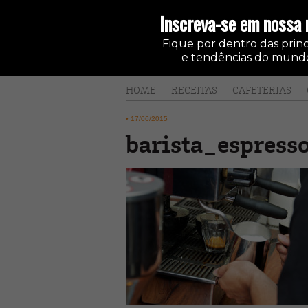
Inscreva-se em nossa 
Fique por dentro das princi
e tendências do mundo
HOME
RECEITAS
CAFETERIAS
•
17/06/2015
barista_espress