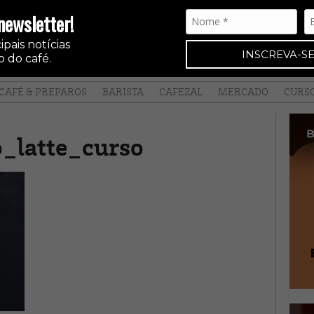
newsletter!
pais notícias
INSCREVA-SE
 do café.
CAFÉ & PREPAROS
BARISTA
CAFEZAL
MERCADO
CURS
o_latte_curso