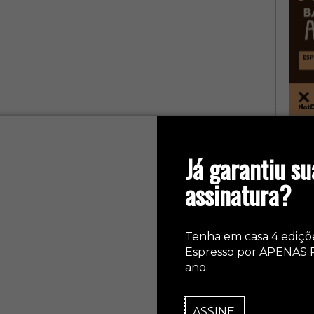
col
Já garantiu su
assinatura?
Tenha em casa 4 ediçõ
Espresso por APENAS 
ano.
ASSINE