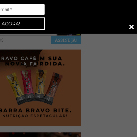
Espresso 92
•
NAS BANCAS
•
 AGORA!
a revista
anuncie
pontos de venda
OS
ASSINE JÁ!