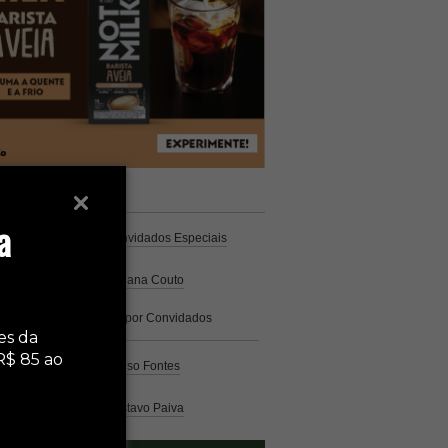
unistas
Espresso
a
Coluna Café
por Convidados Especiais
Na cozinha
por Cristiana Couto
Café com História
por Convidados
Especiais
es da
R$ 85 ao
Análise
por Caio Alonso Fontes
Pelo Mundo
por Gustavo Paiva