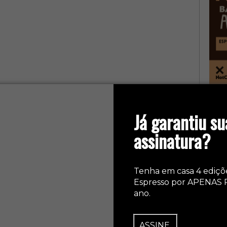
col
Já garantiu su
assinatura?
Tenha em casa 4 ediçõ
Espresso por APENAS 
ano.
ASSINE