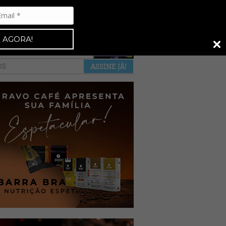
Espresso 92
•
NAS BANCAS
•
 AGORA!
a revista
anuncie
pontos de venda
OS
ASSINE JÁ!