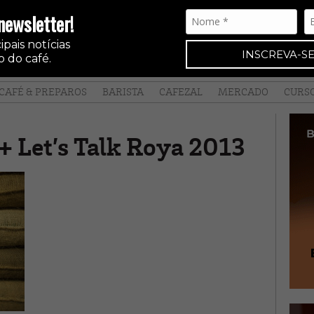
newsletter!
pais notícias
INSCREVA-SE
 do café.
CAFÉ & PREPAROS
BARISTA
CAFEZAL
MERCADO
CURS
 + Let’s Talk Roya 2013