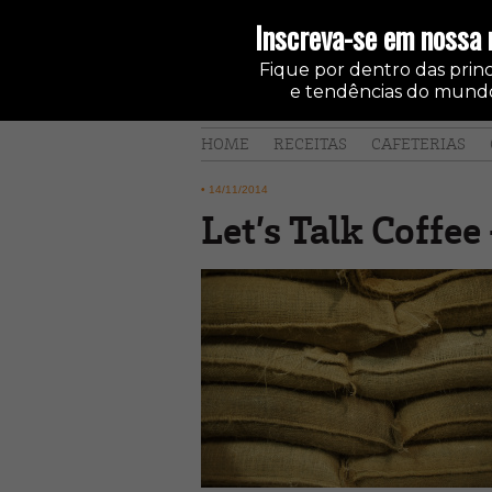
Inscreva-se em nossa 
Fique por dentro das princi
e tendências do mundo
HOME
RECEITAS
CAFETERIAS
•
14/11/2014
Let’s Talk Coffee