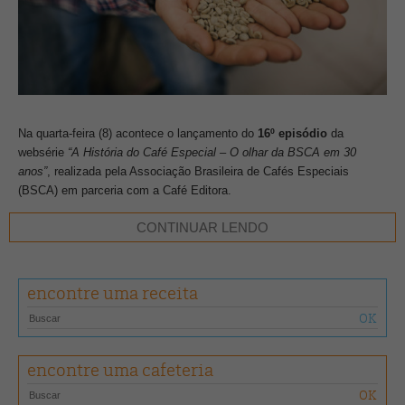
Na quarta-feira (8) acontece o lançamento do
16º episódio
da
websérie
“A História do Café Especial – O olhar da BSCA em 30
anos”
, realizada pela Associação Brasileira de Cafés Especiais
(BSCA) em parceria com a Café Editora.
CONTINUAR LENDO
O vídeo traz detalhes sobre a importância da armazenagem correta
do café para manter a qualidade do produto. Para abordar o tema,
foram convidados: Reymar Coutinho, da Pinhalense; José Marcos
encontre uma receita
Magalhães, da Minasul; Luiz Paulo Pereira, da
CarmoCoffees/Fazenda Santuário Sul; e Gabriel Miari, da Cocatrel
Direct Trade.
encontre uma cafeteria
Movimento da xícara ao grão