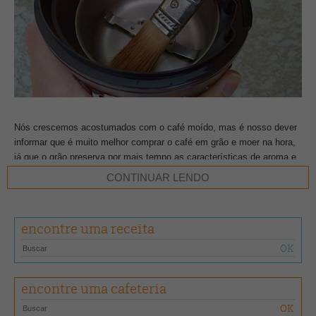
Nós crescemos acostumados com o café moído, mas é nosso dever
informar que é muito melhor comprar o café em grão e moer na hora,
já que o grão preserva por mais tempo as características de aroma e
sabor que são potencializadas na torra. Moê-lo no momento do
CONTINUAR LENDO
preparo evita a oxidação do pó e te proporciona uma experiência
totalmente diferente do que você pode estar acostumado!
encontre uma receita
Agora, para isso, você precisa de um bom moedor, que pode ser
encontrado em diversos modelos para atender perfis e necessidades
diferentes. O utensílio já passou por diversas mudanças em sua
história, indo da peça de pedra ao aparelho automático. Ele aplica
encontre uma cafeteria
uma força mecânica considerável para quebrar os grãos, deixando o
produto em diferentes estados de granulosidade, que são utilizados