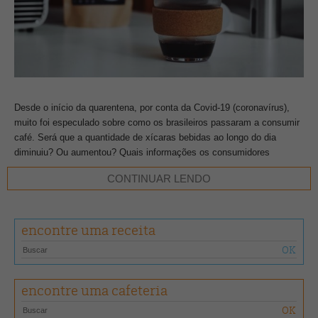
Desde o início da quarentena, por conta da Covid-19 (coronavírus),
muito foi especulado sobre como os brasileiros passaram a consumir
café. Será que a quantidade de xícaras bebidas ao longo do dia
diminuiu? Ou aumentou? Quais informações os consumidores
passaram a procurar na hora de comprar o café? Algumas dessas
CONTINUAR LENDO
questões a
Espresso
quer entender!
Com tantas dúvidas optamos por elaborar uma pesquisa em busca
encontre uma receita
dessas respostas. Clique
aqui
para responder!
TEXTO
Redação •
FOTO
Goran Ivos
encontre uma cafeteria
COMENTE
COMPARTILHE