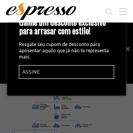
T
Ganhe um desconto exclusivo
O
G
para arrasar com estilo!
Inscreva-se em nossa newsletter!
G
L
Fique por dentro das principais notícias
E
Resgate seu cupom de desconto para
e tendências do mundo do café.
M
aposentar aquilo que já não te representa
E
•
07/10/2025
mais.
N
Captura de tela 2025-10-07 114927
U
ASSINE
INSCREVA-SE AGORA!