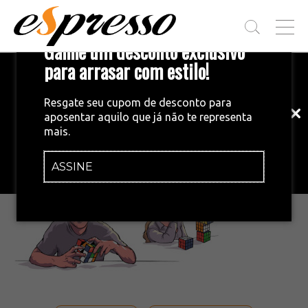
T
Ganhe um desconto exclusivo
O
G
para arrasar com estilo!
Inscreva-se em nossa newsletter!
G
L
Fique por dentro das principais notícias
E
Resgate seu cupom de desconto para
e tendências do mundo do café.
M
aposentar aquilo que já não te representa
E
•
10/12/2015
mais.
N
e49_aftertaste
U
ASSINE
INSCREVA-SE AGORA!