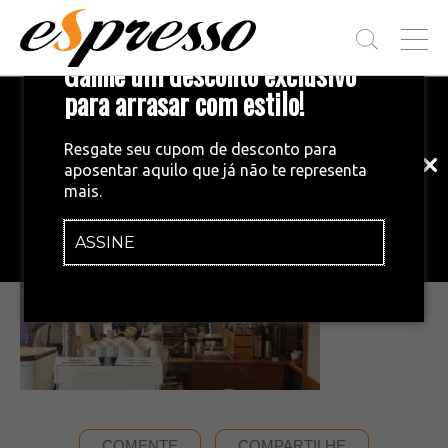
T
Ganhe um desconto exclusivo
O
G
para arrasar com estilo!
Inscreva-se em nossa newsletter!
G
L
Fique por dentro das principais notícias
E
Resgate seu cupom de desconto para
e tendências do mundo do café.
M
aposentar aquilo que já não te representa
E
•
16/03/2026
mais.
N
1000150866.jpg
U
ASSINE
INSCREVA-SE AGORA!
COMENTE
COMPARTILHE