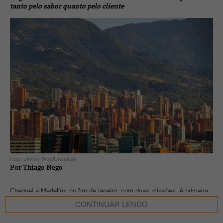
tanto pelo sabor quanto pelo cliente
Foto: Jimmy Woo/Unsplash
Por Thiago Nego
Cheguei a Medellín, no fim de janeiro, com duas missões. A primeira
era montar e inaugurar o centro técnico de cocriação da
Kerry na
CONTINUAR LENDO
cidade
. A segunda era confirmar, pela xícara, o país que formou meu
imaginário de bons cafés no início da minha carreira.