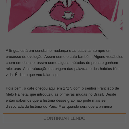
A língua está em constante mudança e as palavras sempre em
processo de evolução. Assim como o café também. Alguns vocábulos
caem em desuso, assim como alguns métodos de preparo ganham
releituras. A estruturação e a origem das palavras e dos hábitos têm
vida. É disso que vou falar hoje.
Pois bem, o café chegou aqui em 1727, com o senhor Francisco de
Melo Palheta, que introduziu as primeiras mudas no Brasil. Desde
então sabemos que a história desse grão não pode mais ser
dissociada da história do País. Mas quando será que a primeira
pessoa disse: “Aceita um cafezinho?” ou “Vamos tomar um
CONTINUAR LENDO
cafezinho?” Difícil de saber. O que realmente sei é que essa simples
pergunta define muito o nosso modo de pensar o café.