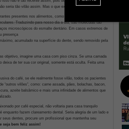
 isso não é tão recente assim, pois desde início dos anos 2000
não seria tão vilão assim. Mas o que explicava estes achados?
orantes presentes nos alimentos, como as
melanoidinas
, são
ulares. Traduzindo para nosso dia a dia, são moléculas tão
aços microscópicos do esmalte dentário. Em casos extremos de
u presença
o máximo, acumulado na superfície do dente, sendo removido pela
s objetivo, imagine uma casa com piso cinza. Se uma camada
o deixa de ter sua cor original, somente está oculta. Feita uma
usiva do café, se ele realmente fosse vilão, todos os pacientes
e “outros vilões”, como: carne assada, pães, bolachas, bacon,
escura, azeite balsâmico e mais uma infinidade de alimentos que
alizado.
ixonado por café especial, não voltaria para casa tranquilo
 enquanto fazem clareamento dental. Seria alegria de um lado e
rear seus dentes, procure um profissional que mantenha seu
e seja bem feliz assim!