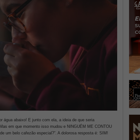
or água abaixo! E junto com ela, a ideia de que seria
café. Mas em que momento isso mudou e NINGUÉM ME CONTOU
de um belo cafezão especial?”. A dolorosa resposta é: SIM!