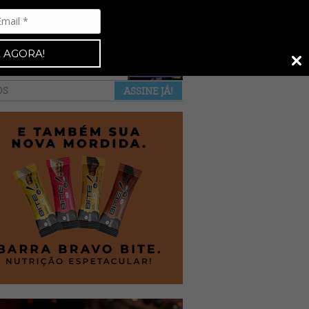
Espresso 92
•
NAS BANCAS
•
 AGORA!
a revista
anuncie
pontos de venda
OS
ASSINE JÁ!