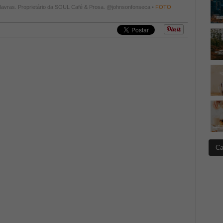
ilavras. Proprietário da SOUL Café & Prosa. @johnsonfonseca •
FOTO
Ca