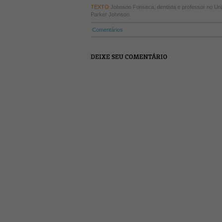
TEXTO
Johnson Fonseca, dentista e professor no Un
Parker Johnson
Comentários
DEIXE SEU COMENTÁRIO