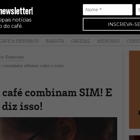
newsletter!
pais notícias
INSCREVA-SE
 do café.
CAFÉ & PREPAROS
BARISTA
CAFEZAL
MERCADO
CURS
s Especiais
s convidados refletem sobre o setor
e café combinam SIM! E
diz isso!