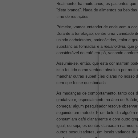
Realmente, há muito anos, os pacientes que
“dieta branca”. Nada de alimentos ou bebida
time de restrições.
Primeiro, vamos entender de onde vem a cor 
Durante a torrefação, dentre uma variedade d
unindo carboidratos, aminoácidos, calor e g
substâncias formadas é a
melanoidina
, que p
considerável do café em pó, variando conform
Assumiu-se, então, que esta cor marrom poder
isso foi tido como verdade absoluta por muito
manchar outras superfícies claras no nosso 
sem que fosse questionada.
As mudanças de comportamento, tanto dos de
gradativo e, especialmente na área de Saú
começa: algum pesquisador resolve observar 
seguindo um método. E um belo dia alguém r
consumiam café diariamente e com outro grup
igual, ou seja, os dentes clarearam na mesma
outros pesquisadores, em locais variados d