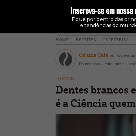
Inscreva-se em nossa 
Fique por dentro das princi
e tendências do mundo
HOME
RECEITAS
CAFETERIAS
Coluna Café
por Convidado
Do campo à xícara, profissionai
•
31/03/2022
Dentes brancos 
é a Ciência quem 