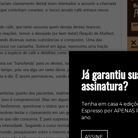
 faziam clareamento dental eram orientados a assumir a chamada
s que continham corantes, e nosso amado café entrava nesse
do café, que tanto assusta quem deseja dentes brancos.
e reações, temos a desejada (se bem feita!)
Reação de Maillard
,
erando diversas outras substâncias e compostos. Uma das
ossui cor castanha. Solúvel em água, representa uma fração
e a espécie de café e detalhes como a intensidade da torra.
col
ia ser “transferida” para os dentes, tornando-os amarelados. E
Já garantiu su
 tempo, pois era algo um tanto óbvio, já que o café tende a
dia a dia. E assim permaneceu, sendo esta informação repassada
assinatura?
ntistas quanto dos pacientes, realmente ocorre de modo bem
de, isso é compreensível. Mas em algum momento a mudança
Tenha em casa 4 ediçõ
fenômenos, questionar o status quo e testar possibilidades
Espresso por APENAS 
esolveu testar o clareamento em um grupo de pacientes que
ano.
o que não consumia. E para surpresa de muitos, resultado
 intensidade. Seguindo o curso normal deste tipo de pesquisa,
o mundo, pesquisaram sobre o mesmo assunto e confirmaram:
ASSINE