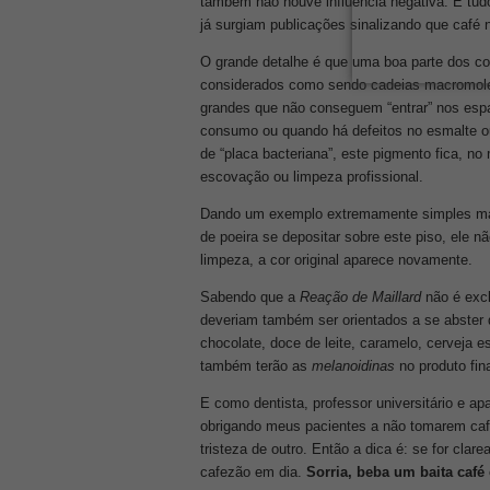
também não houve influência negativa. E tudo
já surgiam publicações sinalizando que café 
O grande detalhe é que uma boa parte dos c
considerados como sendo cadeias macromolec
grandes que não conseguem “entrar” nos esp
consumo ou quando há defeitos no esmalte o
de “placa bacteriana”, este pigmento fica, n
escovação ou limpeza profissional.
Dando um exemplo extremamente simples ma
de poeira se depositar sobre este piso, ele nã
limpeza, a cor original aparece novamente.
Sabendo que a
Reação de Maillard
não é excl
deveriam também ser orientados a se abster d
chocolate, doce de leite, caramelo, cerveja 
também terão as
melanoidinas
no produto fin
E como dentista, professor universitário e apa
obrigando meus pacientes a não tomarem café
tristeza de outro. Então a dica é: se for cla
cafezão em dia.
Sorria, beba um baita café 