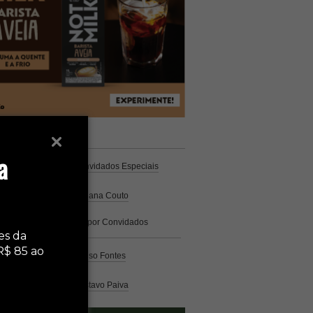
unistas
Espresso
a
Coluna Café
por Convidados Especiais
Na cozinha
por Cristiana Couto
Café com História
por Convidados
Especiais
es da
R$ 85 ao
Análise
por Caio Alonso Fontes
Pelo Mundo
por Gustavo Paiva