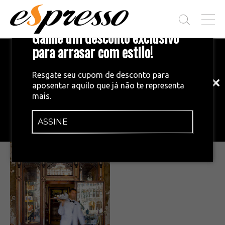
T
Ganhe um desconto exclusivo
O
G
para arrasar com estilo!
Inscreva-se em nossa newsletter!
G
L
Fique por dentro das principais notícias
E
Resgate seu cupom de desconto para
e tendências do mundo do café.
M
aposentar aquilo que já não te representa
E
•
12/05/2015
mais.
N
cafe_florian_veneza
U
ASSINE
INSCREVA-SE AGORA!