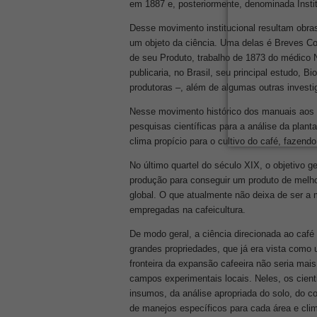
em 1887 e, posteriormente, denominada Insti
Desse movimento institucional resultam obr
um objeto da ciência. Uma delas é Breves Co
de seu Produto, trabalho de 1873 do médico N
publicaria, no Brasil, seu principal estudo, Bi
produtoras –, além de algumas outras investig
Nesse movimento histórico dos manuais aos re
pesquisas científicas para a análise da plant
clima propício para o cultivo do café, fazendo
No último quartel do século XIX, o objetivo ge
produção para conseguir um produto de melho
global. O que atualmente não deixa de ser a
empregadas na cafeicultura.
De modo geral, a ciência direcionada ao caf
grandes propriedades, que já era vista como
fronteira da expansão cafeeira não seria mais
campos experimentais locais. Neles, os cient
insumos, da análise apropriada do solo, do c
de manejos específicos para cada área e cli