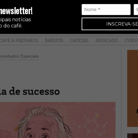
newsletter!
pais notícias
INSCREVA-SE
 do café.
CAFÉ & PREPAROS
BARISTA
CAFEZAL
MERCADO
CURS
nvidados Especiais
a de sucesso