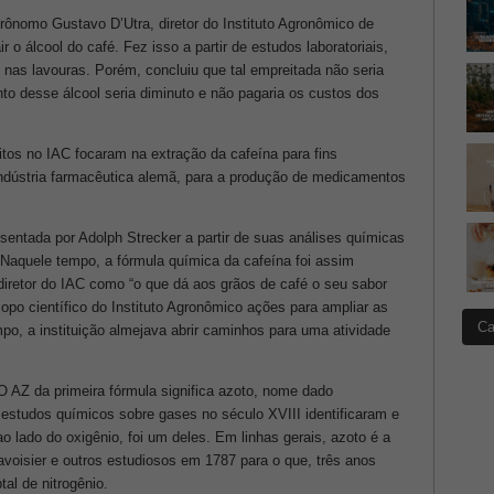
rônomo Gustavo D’Utra, diretor do Instituto Agronômico de
r o álcool do café. Fez isso a partir de estudos laboratoriais,
e nas lavouras. Porém, concluiu que tal empreitada não seria
to desse álcool seria diminuto e não pagaria os custos dos
itos no IAC focaram na extração da cafeína para fins
a indústria farmacêutica alemã, para a produção de medicamentos
esentada por Adolph Strecker a partir de suas análises químicas
 Naquele tempo, a fórmula química da cafeína foi assim
diretor do IAC como “o que dá aos grãos de café o seu sabor
copo científico do Instituto Agronômico ações para ampliar as
Ca
o, a instituição almejava abrir caminhos para uma atividade
O AZ da primeira fórmula significa azoto, nome dado
, estudos químicos sobre gases no século XVIII identificaram e
ao lado do oxigênio, foi um deles. Em linhas gerais, azoto é a
avoisier e outros estudiosos em 1787 para o que, três anos
al de nitrogênio.