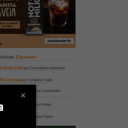
unistas
Espresso
Coluna Café
por Convidados Especiais
Na cozinha
por Cristiana Couto
Café com História
por Convidados
Especiais
a
Análise
por Caio Alonso Fontes
Pelo Mundo
por Gustavo Paiva