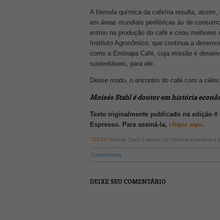
A fórmula química da cafeína resulta, assim,
em áreas mundiais periféricas às de consumo 
entrou na produção do café e criou melhores 
Instituto Agronômico, que continua a desenvol
como a Embrapa Café, cuja missão é desenvo
sustentáveis, para ele.
Desse modo, o encontro do café com a ciênc
Moisés Stahl é doutor em história econôm
Texto iriginalmente publicado na edição #
Espresso. Para assiná-la,
clique aqui
.
TEXTO
Moisés Stahl é doutor em história econômica 
Comentários
DEIXE SEU COMENTÁRIO