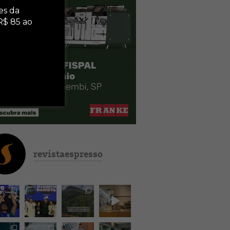
es da
R$ 85 ao
revistaespresso