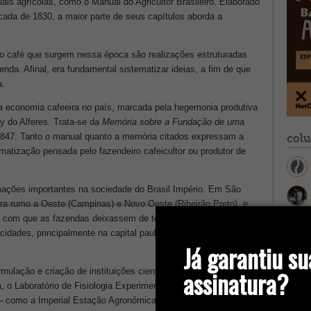
uais agrícolas, como o Manual do Agricultor Brasileiro. Elaborado
cada de 1830, a maior parte de seus capítulos aborda a
o café que surgem nessa época são realizações estruturadas
enda. Afinal, era fundamental sistematizar ideias, a fim de que
a.
a economia cafeeira no país, marcada pela hegemonia produtiva
ty do Alferes. Trata-se da
Memória sobre a Fundação de uma
col
1847. Tanto o manual quanto a memória citados expressam a
ematização pensada pelo fazendeiro cafeicultor ou produtor de
ações importantes na sociedade do Brasil Império. Em São
ra rumo a Oeste (Campinas) e Novo Oeste (Ribeirão Preto), e,
m com que as fazendas deixassem de ter a centralidade de
cidades, principalmente na capital paulista, e visitá-las utilizando
Já garantiu su
assinatura?
ulação e criação de instituições científicas no Rio de Janeiro –
o Laboratório de Fisiologia Experimental, o Imperial Instituto
 – como a Imperial Estação Agronômica de Campinas, fundada