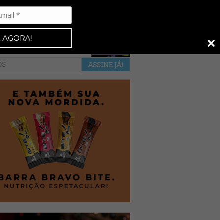
Espresso 92
•
NAS BANCAS
•
 AGORA!
a revista
anuncie
pontos de venda
OS
ASSINE JÁ!