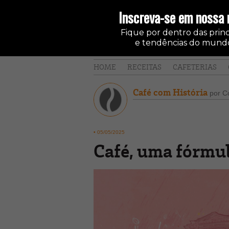
Inscreva-se em nossa 
Fique por dentro das princi
e tendências do mundo
HOME
RECEITAS
CAFETERIAS
Café com História
por Co
•
05/05/2025
Café, uma fórmul