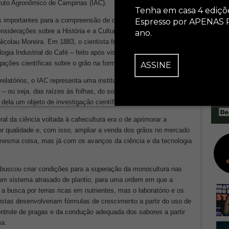
tuto Agronômico de Campinas (IAC).
Tenha em casa 4 ediçõ
as importantes para a compreensão de como o café era, também,
Espresso por APENAS 
nsiderações sobre a História e a Cultura do Cafeeiro e Consumo
ano.
icolau Moreira. Em 1883, o cientista francês Louis Couty
ologia Industrial do Café – feito após visitar dezessete fazendas
ações científicas sobre o grão na forma de artigos e relatórios.
ASSINE
latórios, o IAC representa uma instituição que direcionou
a – ou seja, das raízes às folhas, do solo mais apropriado ao
 dela um objeto de investigação científica.
ral da ciência voltada à cafeicultura era o de aprimorar a
r qualidade e, com isso, ampliar a venda dos grãos no mercado
 mesma coisa, mas já com os avanços da ciência e da tecnologia
é buscou criar condições para a superação da monocultura nas
 um sistema atrasado de plantio, para uma ordem em que a
 a busca por terras ricas em nutrientes, mas o laboratório e os
istas desenvolveriam fórmulas de crescimento a partir do uso de
ontrole de pragas e da condução adequada dos sabores a partir
ma.