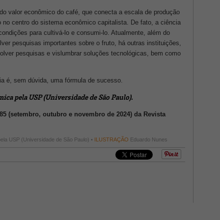
 do valor econômico do café, que conecta a escala de produção
no centro do sistema econômico capitalista. De fato, a ciência
condições para cultivá-lo e consumi-lo. Atualmente, além do
ver pesquisas importantes sobre o fruto, há outras instituições,
lver pesquisas e vislumbrar soluções tecnológicas, bem como
ia é, sem dúvida, uma fórmula de sucesso.
ica pela USP (Universidade de São Paulo).
 85 (setembro, outubro e novembro de 2024) da Revista
pela USP (Universidade de São Paulo) •
ILUSTRAÇÃO
Eduardo Nunes