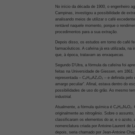
No início da década de 1900, o engenheiro ag
Campinas, investigou a possibilidade de extrai
analisando meios de utilizar o café excedent
rentável naquele momento, porque o rendimen
procedimentos para a sua extração.
Depois disso, os estudos em torno do café fe
farmacêuticos. A cafeína já era utilizada, n
que, à época, tratavam as enxaquecas.
Segundo D’Utra, a fórmula da cafeína foi apr
feitas na Universidade de Giessen, em 1861.
representada – C₈H₁₀AZ₄O₂ – e definida pelo 
amargo peculiar”. Afinal, estava dentro do es
possibilidades de uso do grão. Ao mesmo temp
industrial.
Atualmente, a fórmula química é C₈H₁₀N₄O₂. 
originalmente ao nitrogênio. Sobre o assunto
classificaram os elementos do ar, e o azoto, 
nomenclatura criada por Antoine-Laurent de L
depois, seria chamado por Jean-Antoine Chapt