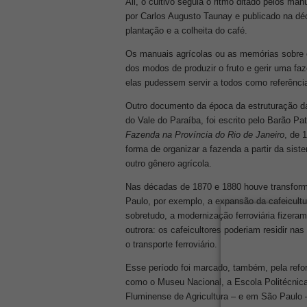
Ali, o cultivo seguia o ritmo ditado pelos man
por Carlos Augusto Taunay e publicado na dé
plantação e a colheita do café.
Os manuais agrícolas ou as memórias sobre 
dos modos de produzir o fruto e gerir uma faz
elas pudessem servir a todos como referênci
Outro documento da época da estruturação d
do Vale do Paraíba, foi escrito pelo Barão Pa
Fazenda na Província do Rio de Janeiro
, de 
forma de organizar a fazenda a partir da sist
outro gênero agrícola.
Nas décadas de 1870 e 1880 houve transform
Paulo, por exemplo, a expansão da cafeicultu
sobretudo, a modernização ferroviária fizera
outrora: os cafeicultores poderiam residir nas 
o transporte ferroviário.
Esse período foi marcado, também, pela reform
como o Museu Nacional, a Escola Politécnica, 
Fluminense de Agricultura – e em São Paulo