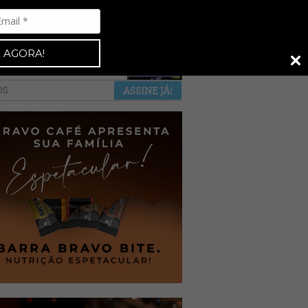
Espresso 92
•
NAS BANCAS
•
 AGORA!
a revista
anuncie
pontos de venda
OS
ASSINE JÁ!