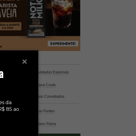
unistas
Espresso
a
Coluna Café
por Convidados Especiais
Na cozinha
por Cristiana Couto
Café com História
por Convidados
Especiais
es da
R$ 85 ao
Análise
por Caio Alonso Fontes
Pelo Mundo
por Gustavo Paiva