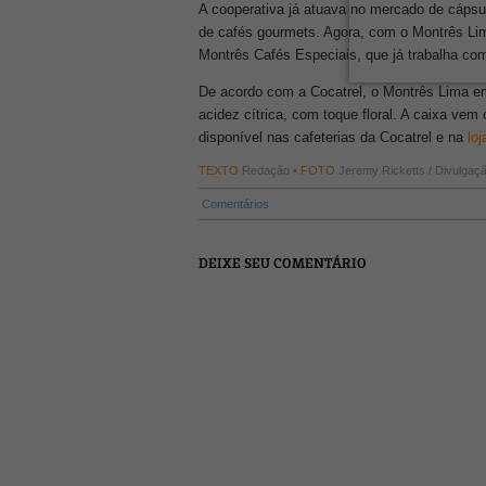
A cooperativa já atuava no mercado de cápsu
de cafés gourmets. Agora, com o Montrês Lim
Montrês Cafés Especiais, que já trabalha com
De acordo com a Cocatrel, o Montrês Lima em
acidez cítrica, com toque floral. A caixa v
disponível nas cafeterias da Cocatrel e na
loj
TEXTO
Redação •
FOTO
Jeremy Ricketts / Divulgaç
Comentários
DEIXE SEU COMENTÁRIO