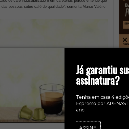
ado de café industrializado e em cafeterias porque entende que
o das pessoas sobre café de qualidade”, comenta Marco Valério
col
Já garantiu su
assinatura?
Tenha em casa 4 ediçõ
Espresso por APENAS 
ano.
ASSINE