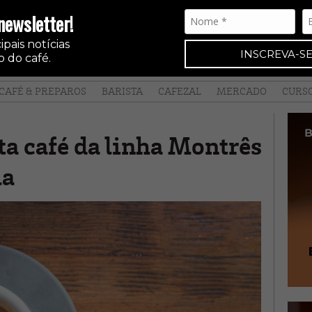
newsletter!
pais notícias
INSCREVA-SE
 do café.
CAFÉ & PREPAROS
BARISTA
CAFEZAL
MERCADO
CURS
ta café da linha Montrês
la