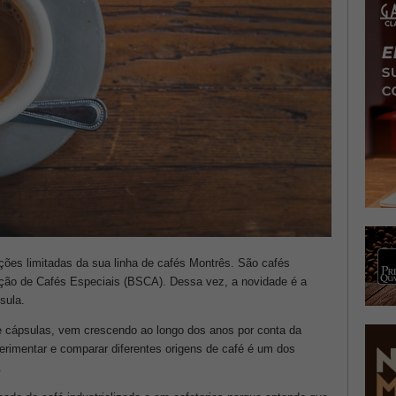
ções limitadas da sua linha de cafés Montrês. São cafés
ão de Cafés Especiais (BSCA). Dessa vez, a novidade é a
sula.
e cápsulas, vem crescendo ao longo dos anos por conta da
perimentar e comparar diferentes origens de café é um dos
.