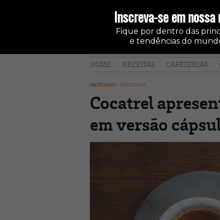
Inscreva-se em nossa 
Fique por dentro das princi
e tendências do mundo
HOME
RECEITAS
CAFETERIAS
MERCADO
•
19/01/2021
Cocatrel apresen
em versão cápsu