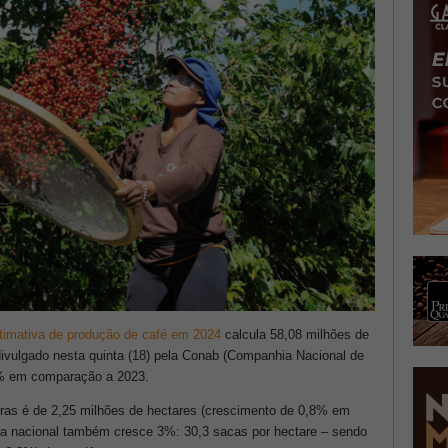
stimativa de produção de café em 2024
calcula 58,08 milhões de
divulgado nesta quinta (18) pela Conab (Companhia Nacional de
5% em comparação a 2023.
foras é de 2,25 milhões de hectares (crescimento de 0,8% em
édia nacional também cresce 3%: 30,3 sacas por hectare – sendo