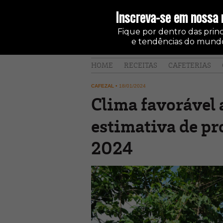
Inscreva-se em nossa 
Fique por dentro das princi
e tendências do mundo
HOME
RECEITAS
CAFETERIAS
CAFEZAL
•
18/01/2024
Clima favorável
estimativa de pr
2024