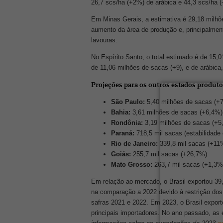
26,7 scs/ha (+2%) de arábica e 44,3 scs/ha 
Em Minas Gerais, a estimativa é 29,18 milhõe
aumento da área de produção e, principalment
lavouras.
No Espírito Santo, o total estimado é de 15,
de 11,06 milhões de sacas (+9), e de arábic
Projeções para os outros estados produto
São Paulo:
5,40 milhões de sacas (+
Bahia:
3,61 milhões de sacas (+6,4%)
Rondônia:
3,19 milhões de sacas (+5
Paraná:
718,5 mil sacas (estabilidade
Rio de Janeiro:
339,8 mil sacas (+11
Goiás:
255,7 mil sacas (+26,7%)
Mato Grosso:
263,7 mil sacas (+1,3%
Em relação ao mercado, o Brasil exportou 39
na comparação a 2022 devido à restrição dos
safras 2021 e 2022. Em 2023, o Brasil expor
principais importadores. No ano passado, as