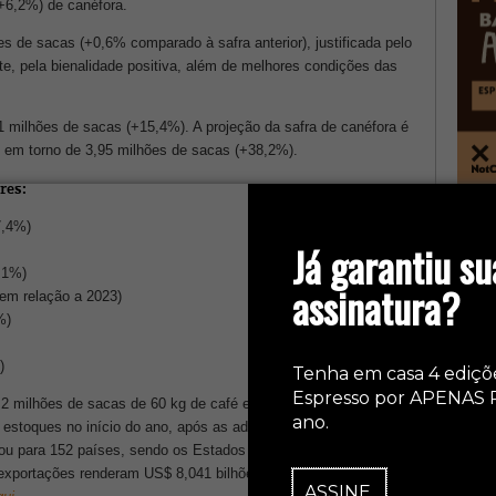
(+6,2%) de canéfora.
s de sacas (+0,6% comparado à safra anterior), justificada pelo
e, pela bienalidade positiva, além de melhores condições das
01 milhões de sacas (+15,4%). A projeção da safra de canéfora é
a, em torno de 3,95 milhões de sacas (+38,2%).
res:
col
7,4%)
Já garantiu su
,1%)
assinatura?
 em relação a 2023)
%)
)
Tenha em casa 4 ediçõ
Espresso por APENAS 
,2 milhões de sacas de 60 kg de café em 2023, redução de 1,3%
ano.
 estoques no início do ano, após as adversidades climáticas nas
tou para 152 países, sendo os Estados Unidos e a Alemanha os
 exportações renderam US$ 8,041 bilhões.
Confira mais
ASSINE