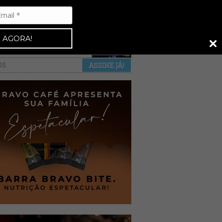
Espresso 92
•
NAS BANCAS
•
 AGORA!
a revista
anuncie
pontos de venda
OS
ASSINE JÁ!