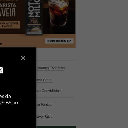
unistas
Espresso
a
Coluna Café
por Convidados Especiais
Na cozinha
por Cristiana Couto
Café com História
por Convidados
Especiais
es da
R$ 85 ao
Análise
por Caio Alonso Fontes
Pelo Mundo
por Gustavo Paiva