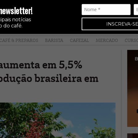
newsletter!
pais notícias
INSCREVA-SE
 do café.
CAFÉ & PREPAROS
BARISTA
CAFEZAL
MERCADO
CURS
 aumenta em 5,5%
odução brasileira em