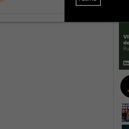
qui
.