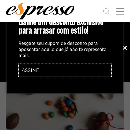
T
Ganhe um desconto exclusivo
O
G
para arrasar com estilo!
Inscreva-se em nossa newsletter!
G
L
Fique por dentro das principais notícias
E
Resgate seu cupom de desconto para
e tendências do mundo do café.
M
aposentar aquilo que já não te representa
E
MERCADO
•
31/03/2023
mais.
N
Chocolate para adoçar a sua semana!
U
ASSINE
INSCREVA-SE AGORA!