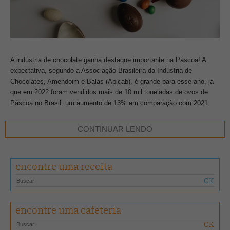
A indústria de chocolate ganha destaque importante na Páscoa! A
expectativa, segundo a Associação Brasileira da Indústria de
Chocolates, Amendoim e Balas (Abicab), é grande para esse ano, já
que em 2022 foram vendidos mais de 10 mil toneladas de ovos de
Páscoa no Brasil, um aumento de 13% em comparação com 2021.
Para entender as tendências do setor em 2023 e ajudar os
CONTINUAR LENDO
empreendedores a aumentarem seus lucros na data, a
Semrush
,
plataforma de gerenciamento de visibilidade on-line e criação de
marketing de conteúdo, analisou o que os brasileiros pesquisaram na
encontre uma receita
internet nos últimos quatro anos sobre os produtos do período.
De acordo com o levantamento, o termo “ovos de Páscoa” foi
pesquisado 4.24 milhões de vezes entre março e abril de 2022, um
encontre uma cafeteria
aumento de 139.55% em relação a 2019, que teve 1.77 milhões de
buscas no mesmo período. É interessante observar que a procura por