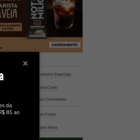
unistas
Espresso
a
Coluna Café
por Convidados Especiais
Na cozinha
por Cristiana Couto
Café com História
por Convidados
Especiais
es da
R$ 85 ao
Análise
por Caio Alonso Fontes
Pelo Mundo
por Gustavo Paiva