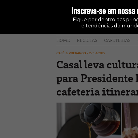
Inscreva-se em nossa 
Fique por dentro das princi
e tendências do mundo
HOME
RECEITAS
CAFETERIAS
CAFÉ & PREPAROS
•
27/04/2022
Casal leva cultur
para Presidente 
cafeteria itinera