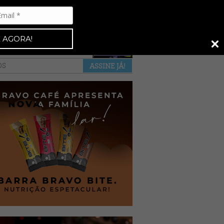
Espresso 92
•
NAS BANCAS
•
 AGORA!
a revista
anuncie
pontos de venda
OS
ASSINE JÁ!