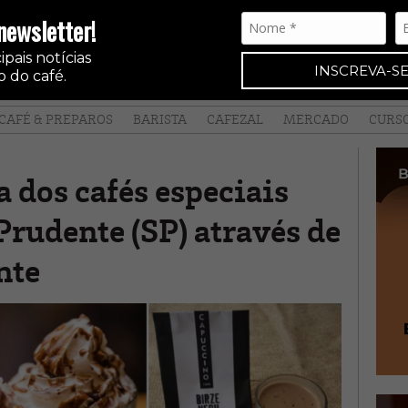
newsletter!
pais notícias
INSCREVA-SE
 do café.
CAFÉ & PREPAROS
BARISTA
CAFEZAL
MERCADO
CURS
a dos cafés especiais
Prudente (SP) através de
nte