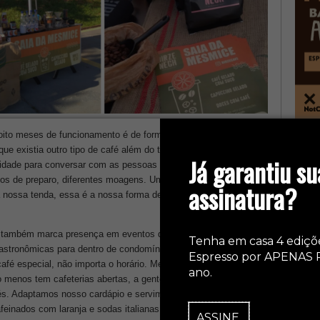
oito meses de funcionamento é de formiguinha, uma vez que
col
e existia outro tipo de café além do tradicional das prateleiras
Já garantiu su
idade para conversar com as pessoas sobre cafés especiais.
dos de preparo, diferentes moagens. Uma breve troca de
assinatura?
nossa tenda, essa é a nossa forma de propagar a cultura do
o também marca presença em eventos da região, como o Dia da
Tenha em casa 4 ediçõ
s gastronômicas para dentro de condomínios em Presidente
Espresso por APENAS 
fé especial, não importa o horário. Mesmo no período da noite,
ano.
menos tem cafeterias abertas, a gente não perde a
afés. Adaptamos nosso cardápio e servimos opções de cafés
afeinados com laranja e sodas italianas, cappuccino gelado e
ASSINE