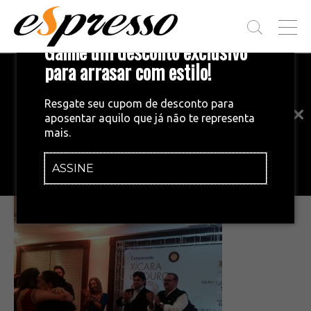
T
Ganhe um desconto exclusivo
O
G
para arrasar com estilo!
Inscreva-se em nossa newsletter!
G
L
Fique por dentro das principais notícias
E
Resgate seu cupom de desconto para
e tendências do mundo do café.
M
aposentar aquilo que já não te representa
E
•
30/04/2015
mais.
N
foto 3
U
ASSINE
INSCREVA-SE AGORA!