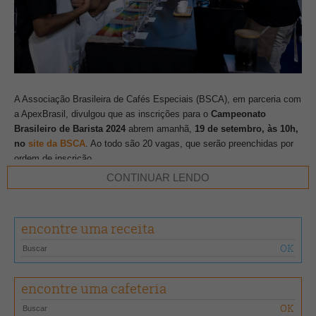
A Associação Brasileira de Cafés Especiais (BSCA), em parceria com
a ApexBrasil, divulgou que as inscrições para o
Campeonato
Brasileiro de Barista 2024
abrem amanhã,
19 de setembro, às 10h,
no
site da BSCA
. Ao todo são 20 vagas, que serão preenchidas por
ordem de inscrição.
CONTINUAR LENDO
Neste ano, a competição acontecerá durante a
Semana Internacional
do Café
, de 20 a 22 de novembro, em Belo Horizonte (MG). O
vencedor desta edição representará o Brasil no Mundial de Barista,
encontre uma receita
marcado para 17 a 21 de outubro de 2025, em Milão, na Itália.
A disputa
encontre uma cafeteria
Os competidores têm 15 minutos para se apresentar e preparar quatro
espressos, quatro bebidas com leite vaporizado e quatro drinques de