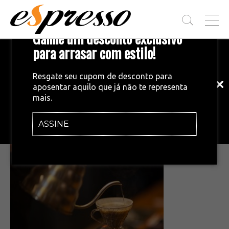
T
Ganhe um desconto exclusivo
O
G
para arrasar com estilo!
Inscreva-se em nossa newsletter!
G
L
Fique por dentro das principais notícias
E
Resgate seu cupom de desconto para
e tendências do mundo do café.
M
aposentar aquilo que já não te representa
E
•
11/12/2014
mais.
N
e463dd5240c3bb9fc95bbb7d06e392
U
86
ASSINE
INSCREVA-SE AGORA!