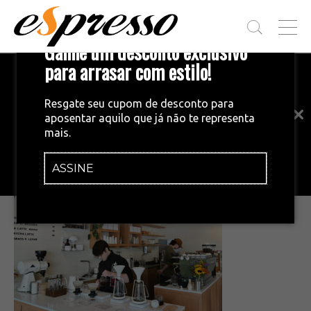
T
Ganhe um desconto exclusivo
O
G
para arrasar com estilo!
Inscreva-se em nossa newsletter!
G
L
Fique por dentro das principais notícias
E
Resgate seu cupom de desconto para
e tendências do mundo do café.
M
aposentar aquilo que já não te representa
E
•
25/08/2025
mais.
N
IMG_8684
U
ASSINE
INSCREVA-SE AGORA!