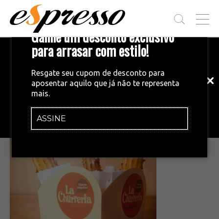
T
Ganhe um desconto exclusivo
O
G
para arrasar com estilo!
Inscreva-se em nossa newsletter!
G
L
Fique por dentro das principais notícias
E
Resgate seu cupom de desconto para
e tendências do mundo do café.
M
aposentar aquilo que já não te representa
E
•
11/12/2014
mais.
N
lachurreria
U
ASSINE
INSCREVA-SE AGORA!