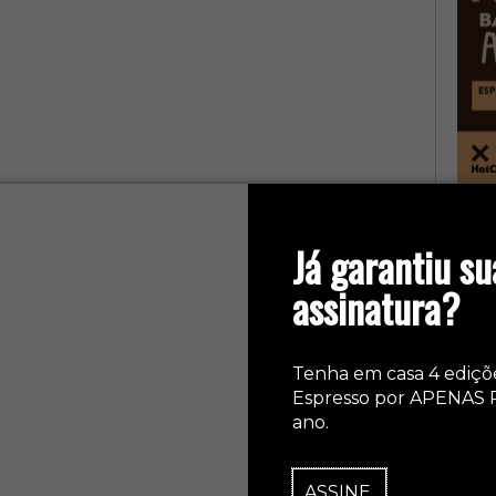
col
Já garantiu su
assinatura?
Tenha em casa 4 ediçõ
Espresso por APENAS 
ano.
ASSINE