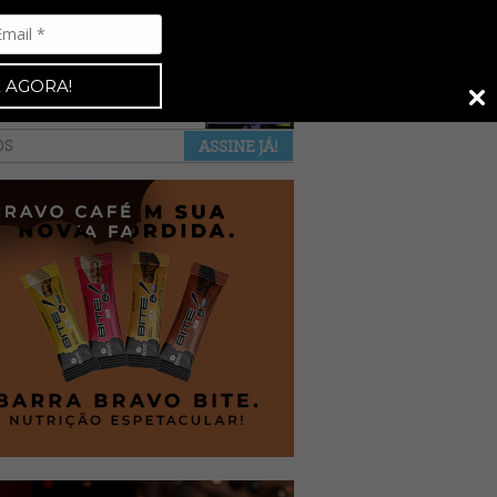
Espresso 92
•
NAS BANCAS
•
 AGORA!
a revista
anuncie
pontos de venda
OS
ASSINE JÁ!