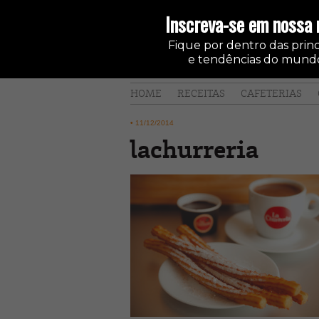
Inscreva-se em nossa 
Fique por dentro das princi
e tendências do mundo
HOME
RECEITAS
CAFETERIAS
•
11/12/2014
lachurreria