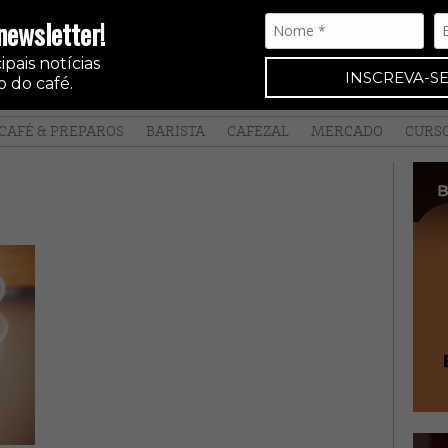
newsletter!
pais notícias
INSCREVA-SE
 do café.
CAFÉ & PREPAROS
BARISTA
CAFEZAL
MERCADO
CURS