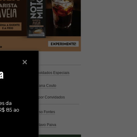
unistas
Espresso
a
Coluna Café
por Convidados Especiais
Na cozinha
por Cristiana Couto
Café com História
por Convidados
Especiais
es da
R$ 85 ao
Análise
por Caio Alonso Fontes
Pelo Mundo
por Gustavo Paiva