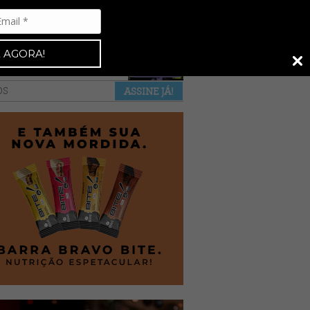
Espresso 92
•
NAS BANCAS
•
 AGORA!
a revista
anuncie
pontos de venda
OS
ASSINE JÁ!