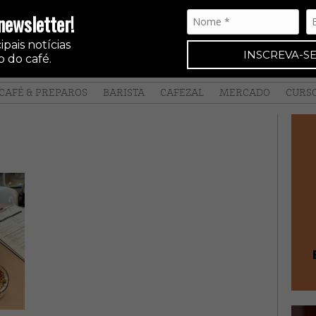
newsletter!
pais notícias
INSCREVA-SE
 do café.
CAFÉ & PREPAROS
BARISTA
CAFEZAL
MERCADO
CURS