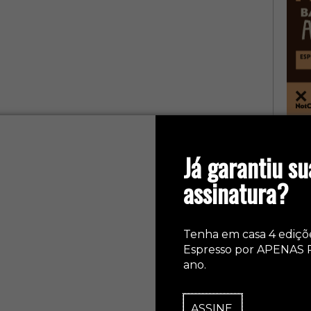
col
Já garantiu su
assinatura?
Tenha em casa 4 ediçõ
Espresso por APENAS 
ano.
ASSINE