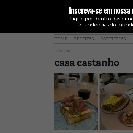
Inscreva-se em nossa 
Fique por dentro das princi
e tendências do mundo
HOME
RECEITAS
CAFETERIAS
•
17/10/2025
casa castanho