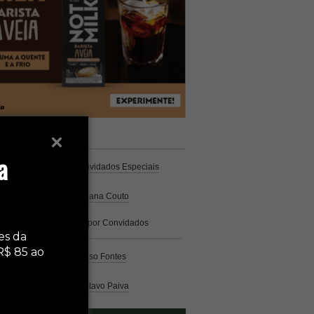
unistas
Espresso
a
Coluna Café
por Convidados Especiais
Na cozinha
por Cristiana Couto
Café com História
por Convidados
Especiais
es da
R$ 85 ao
Análise
por Caio Alonso Fontes
Pelo Mundo
por Gustavo Paiva