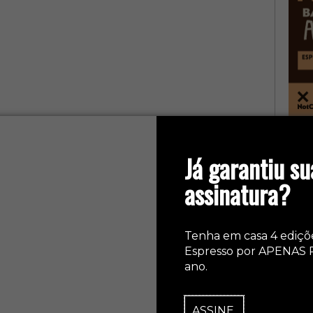
col
Já garantiu su
assinatura?
Tenha em casa 4 ediçõ
Espresso por APENAS 
ano.
ASSINE