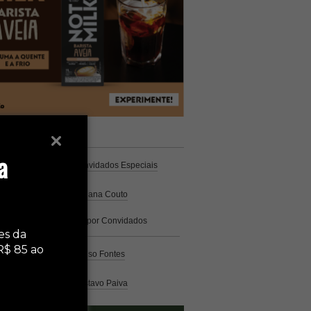
unistas
Espresso
a
Coluna Café
por Convidados Especiais
Na cozinha
por Cristiana Couto
Café com História
por Convidados
Especiais
es da
R$ 85 ao
Análise
por Caio Alonso Fontes
Pelo Mundo
por Gustavo Paiva