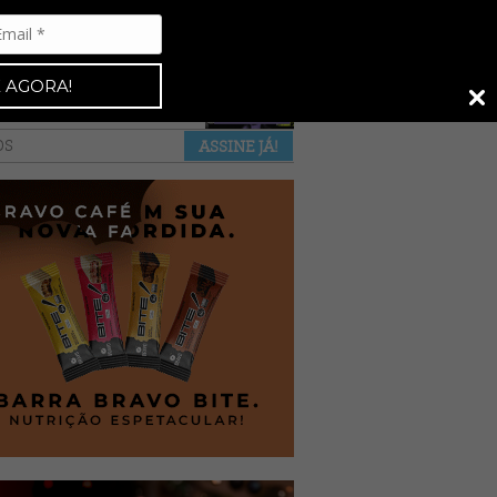
Espresso 92
•
NAS BANCAS
•
 AGORA!
a revista
anuncie
pontos de venda
OS
ASSINE JÁ!