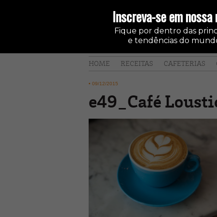
Inscreva-se em nossa 
Fique por dentro das princi
e tendências do mundo
HOME
RECEITAS
CAFETERIAS
•
09/12/2015
e49_Café Lousti