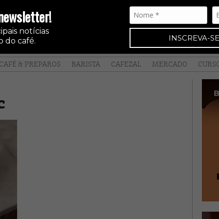
newsletter!
pais notícias
INSCREVA-SE
 do café.
CAFÉ & PREPAROS
BARISTA
CAFEZAL
MERCADO
CURS
c