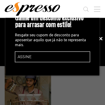
T
Ganhe um desconto exclusivo
O
G
para arrasar com estilo!
Inscreva-se em nossa newsletter!
G
L
Fique por dentro das principais notícias
E
Resgate seu cupom de desconto para
e tendências do mundo do café.
M
aposentar aquilo que já não te representa
E
•
15/12/2014
mais.
N
e45_Café ETC (1)
U
ASSINE
INSCREVA-SE AGORA!