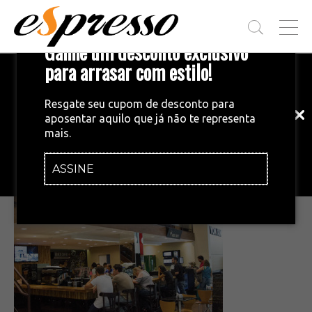
T
Ganhe um desconto exclusivo
O
G
para arrasar com estilo!
Inscreva-se em nossa newsletter!
G
L
Fique por dentro das principais notícias
E
Resgate seu cupom de desconto para
e tendências do mundo do café.
M
aposentar aquilo que já não te representa
E
•
11/06/2015
mais.
N
blackcoffee_outraesquina
U
ASSINE
INSCREVA-SE AGORA!