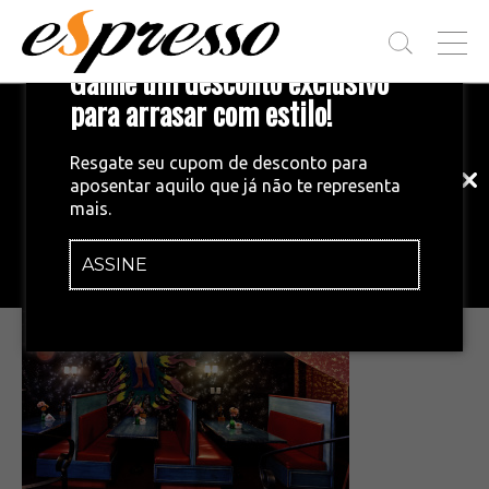
T
Ganhe um desconto exclusivo
O
G
para arrasar com estilo!
Inscreva-se em nossa newsletter!
G
L
Fique por dentro das principais notícias
E
Resgate seu cupom de desconto para
e tendências do mundo do café.
M
aposentar aquilo que já não te representa
E
•
10/12/2015
mais.
N
e49__Barbarella Bakery
U
ASSINE
INSCREVA-SE AGORA!